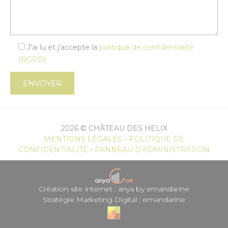
J'ai lu et j'accepte la
politique de confidentialité
(RGPD)
2026 © CHÂTEAU DES HELIX
MENTIONS LÉGALES
-
POLITIQUE DE
CONFIDENTIALITÉ
-
PANNEAU D'ADMINISTRATION
Création site internet : ariya by emandarine
Stratégie Marketing Digital : emandarine