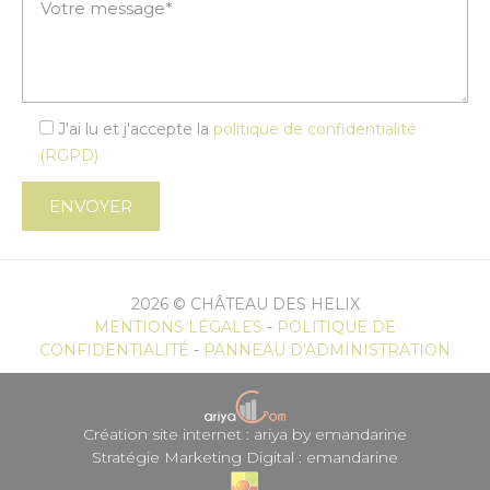
J'ai lu et j'accepte la
politique de confidentialité
(RGPD)
2026 © CHÂTEAU DES HELIX
MENTIONS LÉGALES
-
POLITIQUE DE
CONFIDENTIALITÉ
-
PANNEAU D'ADMINISTRATION
Création site internet : ariya by emandarine
Stratégie Marketing Digital : emandarine