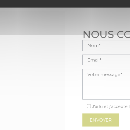
NOUS C
Veuillez laisser ce cham
J'ai lu et j'accepte 