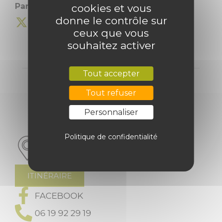
Partagez cette information :
cookies et vous
donne le contrôle sur
ceux que vous
souhaitez activer
Tout accepter
Tout refuser
CHÂTEAU DES HÉLIX
Personnaliser
Domaine De La Foye
Politique de confidentialité
79110 Couture-D'Argenson
Nouvelle -Aquitaine
ITINÉRAIRE
FACEBOOK
06 19 92 29 19